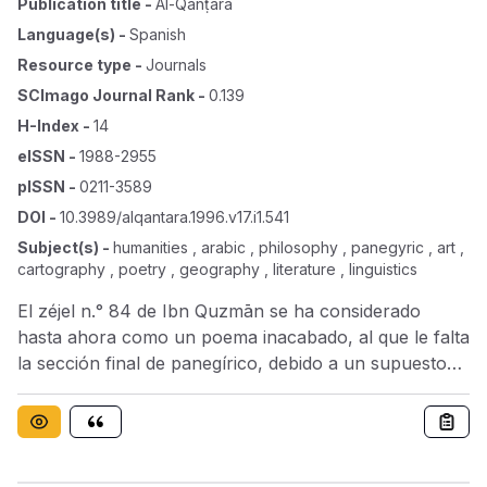
Publication title
-
Al-Qanṭara
Language(s)
-
Spanish
Resource type
-
Journals
SCImago Journal Rank
-
0.139
H-Index
-
14
eISSN
-
1988-2955
pISSN
-
0211-3589
DOI
-
10.3989/alqantara.1996.v17.i1.541
Subject(s)
-
humanities , arabic , philosophy , panegyric , art ,
cartography , poetry , geography , literature , linguistics
El zéjel n.° 84 de Ibn Quzmān se ha considerado
hasta ahora como un poema inacabado, al que le falta
la sección final de panegírico, debido a un supuesto
accidente en la transmisión del manuscrito. Según
esta teoría, el poema ha llegado incompleto a
nuestros días. Este artículo, a través del análisis de
algunas de sus características temáticas