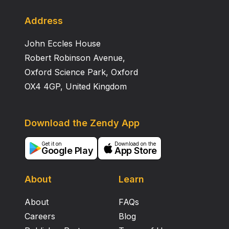
Address
John Eccles House
Robert Robinson Avenue,
Oxford Science Park, Oxford
OX4 4GP, United Kingdom
Download the Zendy App
Get it on
Download on the
Google Play
App Store
About
Learn
About
FAQs
Careers
Blog