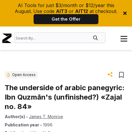
AI Tools for just $3/month or $12/year this
August. Use code
AIT3
or
AIT12
at checkout.
Get the Offer
Open Access
The underside of arabic panegyric:
Ibn Quzmān's (unfinished?) «Zajal
no. 84»
Author(s)
-
James T. Monroe
Publication year
-
1996