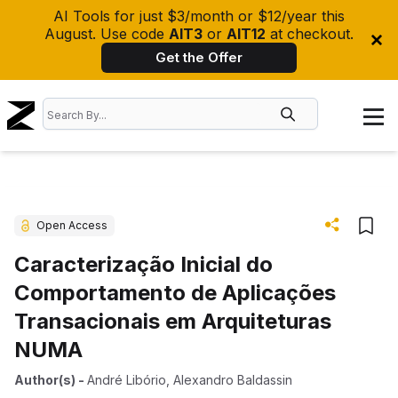
AI Tools for just $3/month or $12/year this
August. Use code
AIT3
or
AIT12
at checkout.
Get the Offer
Open Access
Caracterização Inicial do
Comportamento de Aplicações
Transacionais em Arquiteturas
NUMA
Author(s)
-
André Libório
,
Alexandro Baldassin