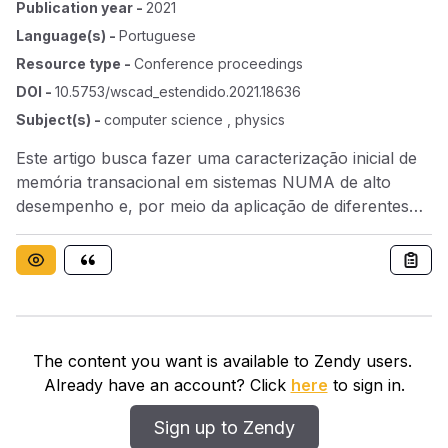
Publication year
-
2021
Language(s)
-
Portuguese
Resource type
-
Conference proceedings
DOI
-
10.5753/wscad_estendido.2021.18636
Subject(s)
-
computer science , physics
Este artigo busca fazer uma caracterização inicial de
memória transacional em sistemas NUMA de alto
desempenho e, por meio da aplicação de diferentes
mecanismos de alocação de memória dinâmica e de
mapeamento de threads, obter um perfil de
desempenho comparativo. Os resultados mostram que
existem benefícios no uso de um único socket de
processador e que, para melhor explorar arquiteturas
NUMA, algumas mudanças são necessárias no
The content you want is available to Zendy users.
algoritmo transacional.
Already have an account? Click
here
to sign in.
Sign up to Zendy