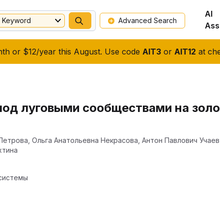
AI
Keyword
Advanced Search
Ass
nth or $12/year this August. Use code
AIT3
or
AIT12
at che
под луговыми сообществами на зол
 Петрова
,
Ольга Анатольевна Некрасова
,
Антон Павлович Учаев
ехтина
системы