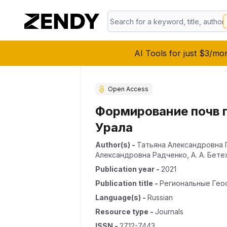
AI Tools for just $3/mo
Open Access
Формирование почв 
Урала
Author(s)
-
Татьяна Александровна
Александровна Радченко
,
А. А. Бет
Publication year
-
2021
Publication title
-
Региональные Гео
Language(s)
-
Russian
Resource type
-
Journals
ISSN
-
2712-7443