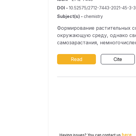
DOI
-
10.52575/2712-7443-2021-45-3-3
Subject(s)
-
chemistry
Формирование растительных со
окружающую среду, однако све
самозарастания, немногочисле
растительностью участке золоо
также на фоновых участках с 
Read
Cite
сформированных на 50-летнем 
Выявлено, что в процессе пер
сообщества. В целом зольный 
сформировавшиеся в его верхн
морфологическому строению и
общего азота, подвижных форм
аккумуляцией изученных элеме
почвами содержание большинст
Полученные данные будут спос
субстратах и, в конечном итог
here
Having issues? You can contact us