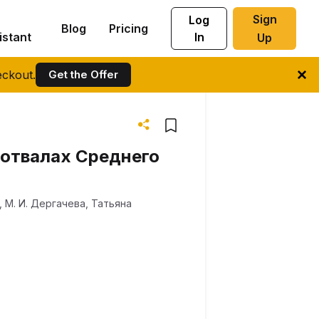
Sign
Log
Blog
Pricing
istant
In
Up
ckout.
Get the Offer
оотвалах Среднего
,
М. И. Дергачева
,
Татьяна