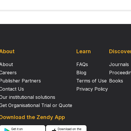
About
Learn
Discove
About
FAQs
Journals
Careers
Blog
Proceedi
Publisher Partners
Terms of Use
Books
Contact Us
Privacy Policy
Our institutional solutions
Get Organisational Trial or Quote
Download the Zendy App
Get it on
Download on the