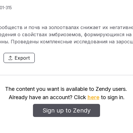
01-315
обществ и почв на золоотвалах снижает их негативн
дения о свойствах эмбриоземов, формирующихся на 
нны. Проведены комплексные исследования на зарос
твала Среднеуральской электростанции, сложенного з
вторичными послелесными лугами с целью выявления о
Export
золоотвале под луговыми сообществами в южнотаежн
вичной сукцессии на золоотвале сформировались раз
субстрат оказался неоднороден по физико-химически
ей 20-сантиметровой толще молодые почвы – эмбриоз
The content you want is available to Zendy users.
 особенностям дифференциации профиля, содержанию 
Already have an account? Click
here
to sign in.
 фосфора и калия, обменных катионов кальция и магн
нтов в гумусовом горизонте, а также по реакции сре
Sign up to Zendy
ва биогенных элементов в молодых почвах золоотва
обствовать установлению закономерностей формиров
е, позволят влиять на преобразование техногенных эк