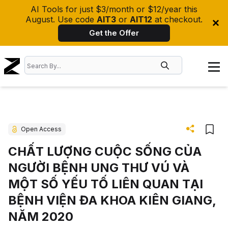
AI Tools for just $3/month or $12/year this
August. Use code
AIT3
or
AIT12
at checkout.
Get the Offer
Open Access
CHẤT LƯỢNG CUỘC SỐNG CỦA
NGƯỜI BỆNH UNG THƯ VÚ VÀ
MỘT SỐ YẾU TỐ LIÊN QUAN TẠI
BỆNH VIỆN ĐA KHOA KIÊN GIANG,
NĂM 2020