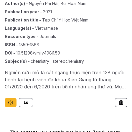
Author(s)
-
Nguyễn Phi Hải
,
Bùi Hoài Nam
Publication year
-
2021
Publication title
-
Tạp Chí Y Học Việt Nam
Language(s)
-
Vietnamese
Resource type
-
Journals
ISSN
-
1859-1868
DOI
-
10.51298/vmj.v498i1.59
Subject(s)
-
chemistry , stereochemistry
Nghiên cứu mô tả cắt ngang thực hiện trên 138 người
bệnh tại bệnh viện đa khoa Kiên Giang từ tháng
01/2020 đến 6/2020 trên bệnh nhân ung thư vú. Mục
tiêu làm ô tả đặc điểm lâm sàng, cận lâm sàng của
người bệnh ung thư vú. Phân tích chất lượng cuộc
sống liên quan đến điều trị, chăm sóc và một số yếu
tố liên quan khác. Số liệu thu thập được là bảng theo
dõi điều dưỡng chăm sóc bệnh nhân như tỷ lệnữ cao
hơn nam, tỷ lệ cao nhất ở nhóm tuổi 40 – 59 tuổi