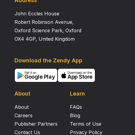
Address
chung là khác nhau có ý nghĩa thống kê (p< 0,05).
John Eccles House
Robert Robinson Avenue,
Oxford Science Park, Oxford
OX4 4GP, United Kingdom
Download the Zendy App
Get it on
Download on the
Google Play
App Store
About
Learn
About
FAQs
Careers
Blog
Publisher Partners
Terms of Use
Contact Us
Privacy Policy