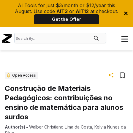
AI Tools for just $3/month or $12/year this
August. Use code
AIT3
or
AIT12
at checkout.
Get the Offer
Open Access
Construção de Materiais
Pedagógicos: contribuições no
ensino de matemática para alunos
surdos
Author(s)
-
Walber Christiano Lima da Costa
,
Kelvia Nunes da
Silva