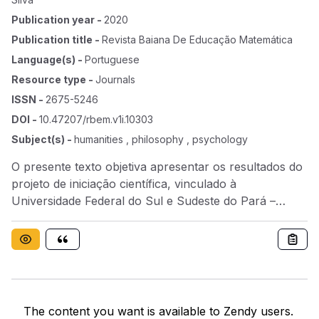
Publication year
-
2020
Publication title
-
Revista Baiana De Educação Matemática
Language(s)
-
Portuguese
Resource type
-
Journals
ISSN
-
2675-5246
DOI
-
10.47207/rbem.v1i.10303
Subject(s)
-
humanities , philosophy , psychology
O presente texto objetiva apresentar os resultados do
projeto de iniciação científica, vinculado à
Universidade Federal do Sul e Sudeste do Pará –
UNIFESSPA, intitulado “Construção de materiais
pedagógicos no ensino de matemática para alunos
surdos”. Tal projeto objetivou construir materiais
pedagógicos que proporcionem uma aprendizagem
mais adequada aos surdos no ensino de Matemática.
Nossa abordagem é a qualitativa, pois a partir dos
The content you want is available to Zendy users.