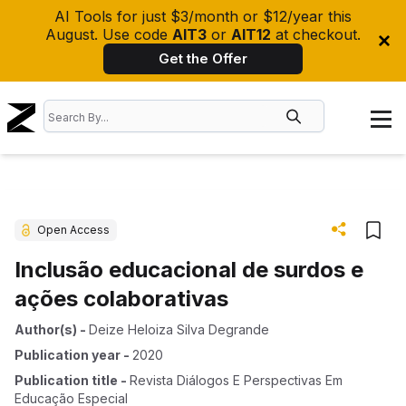
AI Tools for just $3/month or $12/year this
August. Use code
AIT3
or
AIT12
at checkout.
Get the Offer
Open Access
Inclusão educacional de surdos e
ações colaborativas
Author(s)
-
Deize Heloiza Silva Degrande
Publication year
-
2020
Publication title
-
Revista Diálogos E Perspectivas Em
Educação Especial