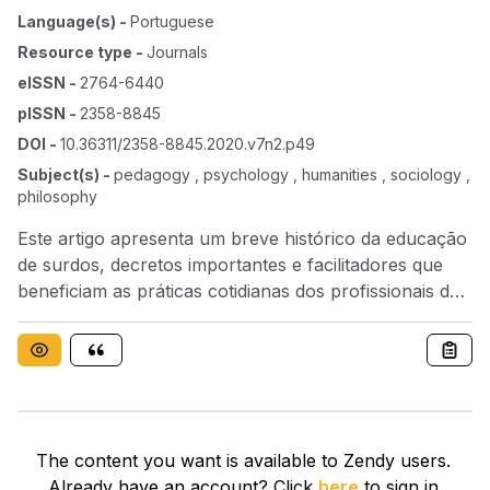
Language(s)
-
Portuguese
Resource type
-
Journals
eISSN
-
2764-6440
pISSN
-
2358-8845
DOI
-
10.36311/2358-8845.2020.v7n2.p49
Subject(s)
-
pedagogy , psychology , humanities , sociology ,
philosophy
Este artigo apresenta um breve histórico da educação
de surdos, decretos importantes e facilitadores que
beneficiam as práticas cotidianas dos profissionais da
educação. Apresenta por meio de análise literária o
que seja trabalho colaborativo no ambiente escolar e
como elaborar um Plano de Ensino Individualizado.
Tivemos por objetivo compreender a necessidade do
trabalho colaborativo e os benefícios da elaboração
do Plano de Ensino Individualizado, na inclusão de um
The content you want is available to Zendy users.
aluno surdo. Para tanto expusemos e analisamos a
Already have an account? Click
here
to sign in.