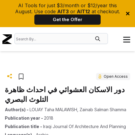
AI Tools for just $3/month or $12/year this
August. Use code
AIT3
or
AIT12
at checkout.
Get the Offer
Open Access
دور الاسكان العشوائي في احداث ظاهرة
التلوث البصري
Author(s)
-
LOUAY Taha MALAWISH
,
Zainab Salman Shamma
Publication year
-
2018
Publication title
-
Iraqi Journal Of Architecture And Planning
Language(s)
-
Arabic