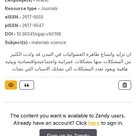
Resource type
-
Journals
eISSN
-
2617-9555
pISSN
-
2617-9547
DOI
-
10.36041/iqjap.v9i1.198
Subject(s)
-
materials science
ان تزايد واتساع ظاهرة العشوائيات في المدن قد ولدت الكثير
من المشكلات منها مشكلات عمرانية واجتماعية واقتصادية وبيئية
وثقافية ويعود تعدد المشكلات الى تشابك الاسباب التي نشات
عنها ،وإن من بين نتائجها ما يتصل بمظهر من مظاهر التلوث
البيئي وهو التلوث البصري الذي يعد من اكثر انواع التلوث
خطورة لكونه اكثر وضوحا ويؤثر على الاتزان النفسي والجمالي
للمشاهد . لقد ساهم التوسع السكاني غير المخطط وتعدد
الهجرات الى تدهور القيم والمعايير الاجتماعية وظهور سلوكيات
اجتماعية والاقتصادية خاطئة اما لنقص الموارد الاقتصادية او قلة
The content you want is available to Zendy users.
الوعي الاجتماعي والثقافي للسكان مما اوجد بيئة عمرانية
Already have an account? Click
here
to sign in.
عشوائية تفتقد الى التوافق والانسجام وتتداخل فيها النواحي
الجمالية مع الفوضى لتشكل ظاهرة التلوث البصري .ان ما يهمنا
Sign up to Zendy