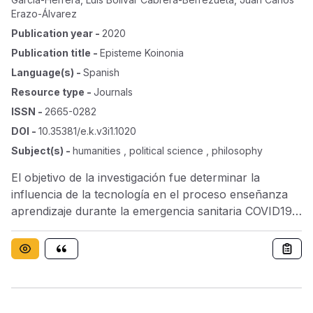
Erazo-Álvarez
Publication year
-
2020
Publication title
-
Episteme Koinonia
Language(s)
-
Spanish
Resource type
-
Journals
ISSN
-
2665-0282
DOI
-
10.35381/e.k.v3i1.1020
Subject(s)
-
humanities , political science , philosophy
El objetivo de la investigación fue determinar la
influencia de la tecnología en el proceso enseñanza
aprendizaje durante la emergencia sanitaria COVID19,
así como proponer estrategias que promuevan el uso
y aplicación de la tecnología en el proceso de
enseñanza virtual de los estudiantes del nivel medio.
Metodologicamente de carácter descriptiva. Un 13.3%
de padres de familia indican que el acceso limitado de
internet no permitió usar las redes sociales para