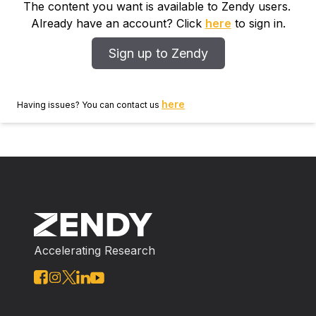
The content you want is available to Zendy users.
comunicarse con los docentes. En definitiva el
Already have an account? Click
here
to sign in.
desconocimiento de estrategias informáticas ha sido
una desventaja de la educación virtual, a pesar de
Sign up to Zendy
existir muchas plataformas virtuales que facilitan el
aprendizaje, ese desconocimiento de su uso ha
impedido que los estudiantes accedan para continuar
here
Having issues? You can contact us
su proceso educativo y mantener un contacto con el
docente.
Accelerating Research