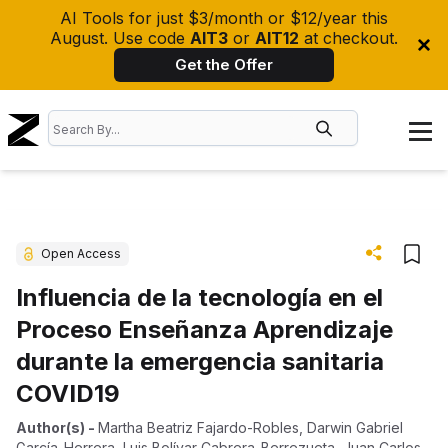
AI Tools for just $3/month or $12/year this
August. Use code
AIT3
or
AIT12
at checkout.
Get the Offer
Open Access
Influencia de la tecnología en el
Proceso Enseñanza Aprendizaje
durante la emergencia sanitaria
COVID19
Author(s)
-
Martha Beatriz Fajardo-Robles
,
Darwin Gabriel
García-Herrera
,
Luis Bolívar Cabrera-Berrezueta
,
Juan Carlos