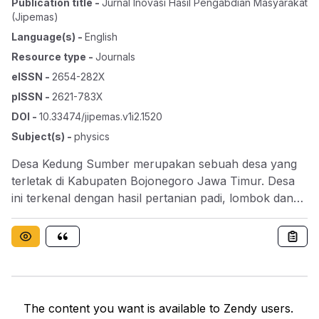
Publication title
-
Jurnal Inovasi Hasil Pengabdian Masyarakat
(jipemas)
Language(s)
-
English
Resource type
-
Journals
eISSN
-
2654-282X
pISSN
-
2621-783X
DOI
-
10.33474/jipemas.v1i2.1520
Subject(s)
-
physics
Desa Kedung Sumber merupakan sebuah desa yang
terletak di Kabupaten Bojonegoro Jawa Timur. Desa
ini terkenal dengan hasil pertanian padi, lombok dan
bawang merah. Kondisi tanahnya sedikit berkapur
namun cukup subur untuk ditanami padi. Petani disini
menggunakan sapi sebagai tenaga bantu dalam
mengolah sawah dan sebagian sengaja diternakkan
untuk dibudidayakan. Selama ini kotoran ternak di
manfaatkan sebagai pupuk organik dengan cara
The content you want is available to Zendy users.
dibiarkan di tempat terbuka namun beratap. Hal ini