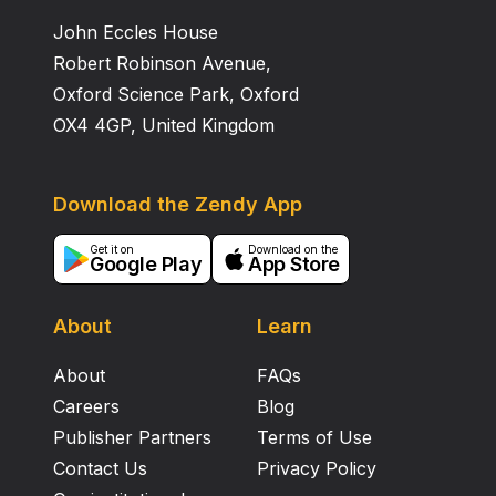
ingin dicapai : terbangunnya instalasi biogas,
John Eccles House
terlaksananya pelatihan biogas danpupuk cair,
tersedianya kompor biogas, terlaksananya
Robert Robinson Avenue,
pedampingan pemanfaatan biogas.Metode yang
Oxford Science Park, Oxford
digunakan untuk mencapai tujuan adalah :
OX4 4GP, United Kingdom
Menerapkan teknologi tepat guna berupa instalasi
biogas sebagai penangkap gas metan kotoran sapi ;
melakukan pelatihan dan pendampingan dalam
Download the Zendy App
pemanfaatan, pengembangan dan perawatan instalasi
biogas ; melakukan pelatihan pemanfaatan pupuk cair
Get it on
Download on the
Google Play
App Store
dari kotoran sapi
About
Learn
About
FAQs
Careers
Blog
Publisher Partners
Terms of Use
Contact Us
Privacy Policy