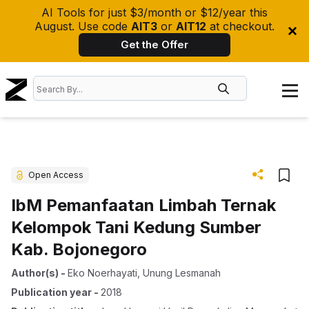
AI Tools for just $3/month or $12/year this
August. Use code
AIT3
or
AIT12
at checkout.
Get the Offer
Open Access
IbM Pemanfaatan Limbah Ternak
Kelompok Tani Kedung Sumber
Kab. Bojonegoro
Author(s)
-
Eko Noerhayati
,
Unung Lesmanah
Publication year
-
2018