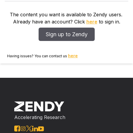
la participación práctica en el concurso
Iberoamericano de derechos Humanos Francisco
The content you want is available to Zendy users.
Suárez S.J, donde los estudiantes realizaron una
Already have an account? Click
here
to sign in.
investigación profunda del tema y practicaron sus
capacidades orales, defendiendo a un Estado
Sign up to Zendy
hipotético en una reclamación de varias comunidades
que se consideran a sí mismas como ancestrales
frente a la construcción de una represa.
here
Having issues? You can contact us
Accelerating Research