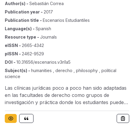
Author(s)
-
Sebastián Correa
Publication year
-
2017
Publication title
-
Escenarios Estudiantiles
Language(s)
-
Spanish
Resource type
-
Journals
eISSN
-
2665-4342
pISSN
-
2462-9529
DOI
-
10.31656/escenarios.v3n1a5
Subject(s)
-
humanities , derecho , philosophy , political
science
Las clínicas jurídicas poco a poco han sido adaptadas
en las facultades de derecho como grupos de
investigación y práctica donde los estudiantes pueden
mejorar tanto sus capacidades investigativas como
prácticas, en el manejo de casos reales o simulados;
en este último la Universidad Pontificia Bolivariana con
su Clínica jurídica se enfocó en un momento dado en