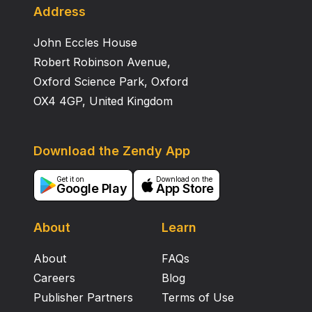
Pembelajaran Fikih
Address
John Eccles House
Robert Robinson Avenue,
Oxford Science Park, Oxford
OX4 4GP, United Kingdom
Download the Zendy App
Get it on
Download on the
Google Play
App Store
About
Learn
About
FAQs
Careers
Blog
Publisher Partners
Terms of Use