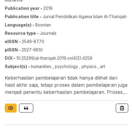
Publication year
-
2019
Publication title
-
Jurnal Pendidikan Agama Islam Al-Thariqah
Language(s)
-
Bosnian
Resource type
-
Journals
eISSN
-
2549-8770
pISSN
-
2527-9610
DOI
-
10.25299/al-thariqah.2019.vol4(2).4259
Subject(s)
-
humanities , psychology , physics , art
Keberhasilan pembelajaran tidak hanya dilihat dari
hasil akhir saja, tetapi proses dalam pembelajaran juga
menjadi penentu keberhasilan pembelajaran. Proses
pembelajaran bisa dilakukan dengan menciptakan
pembelajaran menyenangkan sehingga siswa merasa
senang dan bahagia ketika belajar. Berdasarkan hasil
observasi di MTsN 1 Kota Blitar dapat diketahui bahwa
ada penurunan minat belajar siswa pada mata