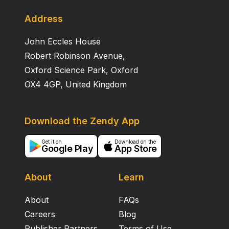
Address
John Eccles House
Robert Robinson Avenue,
Oxford Science Park, Oxford
OX4 4GP, United Kingdom
Download the Zendy App
Get it on
Download on the
Google Play
App Store
About
Learn
About
FAQs
Careers
Blog
Publisher Partners
Terms of Use