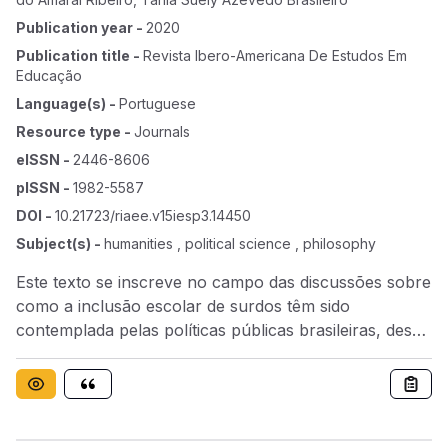
Publication year
-
2020
Publication title
-
Revista Ibero-Americana De Estudos Em
Educação
Language(s)
-
Portuguese
Resource type
-
Journals
eISSN
-
2446-8606
pISSN
-
1982-5587
DOI
-
10.21723/riaee.v15iesp3.14450
Subject(s)
-
humanities , political science , philosophy
Este texto se inscreve no campo das discussões sobre
como a inclusão escolar de surdos têm sido
contemplada pelas políticas públicas brasileiras, desde
a Lei de Diretrizes e Bases da Educação Nacional
(1996). Analisam-se tensões entre a letra do texto
legislativo e as suas formas de apropriação em
contextos escolares. Apoiando-se nos princípios da