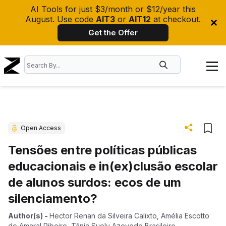
AI Tools for just $3/month or $12/year this
August. Use code
AIT3
or
AIT12
at checkout.
Get the Offer
Open Access
Tensões entre políticas públicas
educacionais e in(ex)clusão escolar
de alunos surdos: ecos de um
silenciamento?
Author(s)
-
Hector Renan da Silveira Calixto
,
Amélia Escotto
do Amaral Ribeiro
,
Tânia Suely Azevedo Brasileiro