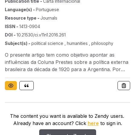
Publication title
-
Carta Internacional
Language(s)
-
Portuguese
Resource type
-
Journals
ISSN
-
1413-0904
DOI
-
10.21530/ci.v11n1.2016.261
Subject(s)
-
political science , humanities , philosophy
O presente artigo tem como objetivo apontar as
influências da Coluna Prestes sobre a política externa
brasileira da década de 1920 para a Argentina. Por
meio da análise do contexto político, social,
econômico e internacional do país, foi possível
compreender as condicionalidades impostas à atuação
externa do Brasil. A apresentação da configuração do
Exército Brasileiro e dos movimentos subversivos que
tiveram origem no interior dessa instituição também
The content you want is available to Zendy users.
forneceu elementos importantes para o
Already have an account? Click
here
to sign in.
estabelecimento da relação existente entre a Coluna
Prestes e as medidas tomadas pelas chancelarias de