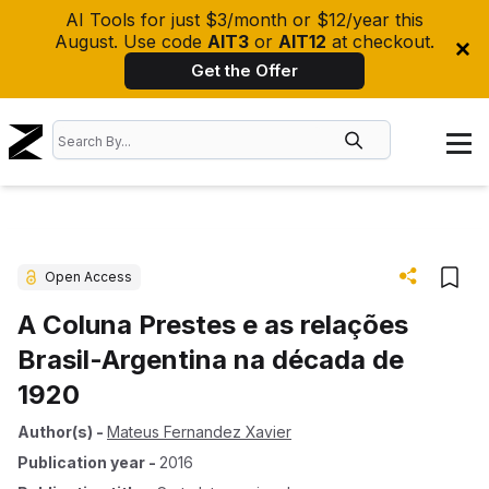
AI Tools for just $3/month or $12/year this
August. Use code
AIT3
or
AIT12
at checkout.
Get the Offer
Open Access
A Coluna Prestes e as relações
Brasil-Argentina na década de
1920
Author(s)
-
Mateus Fernandez Xavier
Publication year
-
2016