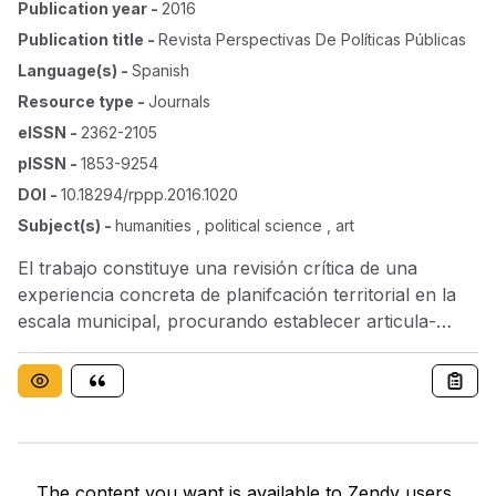
Publication year
-
2016
Publication title
-
Revista Perspectivas De Políticas Públicas
Language(s)
-
Spanish
Resource type
-
Journals
eISSN
-
2362-2105
pISSN
-
1853-9254
DOI
-
10.18294/rppp.2016.1020
Subject(s)
-
humanities , political science , art
El trabajo constituye una revisión crítica de una
experiencia concreta de planifcación territorial en la
escala municipal, procurando establecer articula-
ciones entre los abordajes teórico-metodológicos que
nutren el debate actual sobre políticas de pla-
nifcación territorial y la experiencia analizada. El caso
de Colón, Buenos Aires, es abordado a partir de tres
objetivos específcos: a) describir la expe- riencia; b)
analizar los principios teórico-meto- dológicos que
The content you want is available to Zendy users.