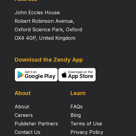
John Eccles House
Robert Robinson Avenue,
Oxford Science Park, Oxford
OX4 4GP, United Kingdom
Download the Zendy App
Get it on
Download on the
Google Play
App Store
About
Learn
About
FAQs
Careers
Blog
Publisher Partners
Terms of Use
Contact Us
Privacy Policy