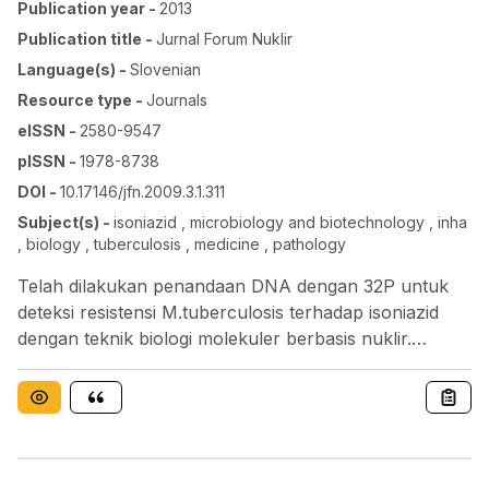
Publication year
-
2013
Publication title
-
Jurnal Forum Nuklir
Language(s)
-
Slovenian
Resource type
-
Journals
eISSN
-
2580-9547
pISSN
-
1978-8738
DOI
-
10.17146/jfn.2009.3.1.311
Subject(s)
-
isoniazid , microbiology and biotechnology , inha
, biology , tuberculosis , medicine , pathology
Telah dilakukan penandaan DNA dengan 32P untuk
deteksi resistensi M.tuberculosis terhadap isoniazid
dengan teknik biologi molekuler berbasis nuklir.
Tuberkulosis (TB) menempati urutan pertama
penyebab kematian akibat penyakit infeksi di
Indonesia. Salah satu penyebab sulitnya pengendalian
TB adalah merebaknya M.tuberculosisyang resisten
terhadap isoniazid. Dalam penelitian ini resistensi