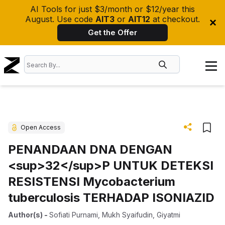
AI Tools for just $3/month or $12/year this
August. Use code
AIT3
or
AIT12
at checkout.
Get the Offer
Open Access
PENANDAAN DNA DENGAN
<sup>32</sup>P UNTUK DETEKSI
RESISTENSI Mycobacterium
tuberculosis TERHADAP ISONIAZID
Author(s)
-
Sofiati Purnami
,
Mukh Syaifudin
,
Giyatmi