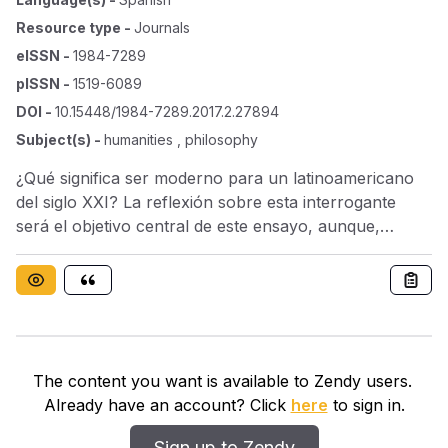
Resource type
-
Journals
eISSN
-
1984-7289
pISSN
-
1519-6089
DOI
-
10.15448/1984-7289.2017.2.27894
Subject(s)
-
humanities , philosophy
¿Qué significa ser moderno para un latinoamericano
del siglo XXI? La reflexión sobre esta interrogante
será el objetivo central de este ensayo, aunque,
a medida que avance, aparecerán otras que servirán
como punto de apoyo transitorio: ¿qué es lo que suele
entenderse por ser moderno hoy? ¿Qué ha significado
ser moderno en la historia? ¿Cómo interpretó lo
moderno la teoría sociológica latinoamericana? ¿Qué
vínculos hay entre lo moderno, el desarrollo y el
The content you want is available to Zendy users.
progreso? La tesis que se sostiene es que la
Already have an account? Click
here
to sign in.
tecnología es la fuerza principal que determina qué es
y qué no es moderno o, como lo define el diccionario:
Sign up to Zendy