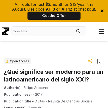
AI Tools for just $3/month or $12/year this
August. Use code
AIT3
or
AIT12
at checkout.
Get the Offer
Open Access
¿Qué significa ser moderno para un
latinoamericano del siglo XXI?
Author(s)
-
Felipe Arocena
Publication year
-
2017
Publication title
-
Civitas - Revista De Ciências Sociais
Language(s)
-
Spanish