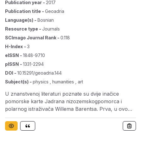
Publication year
-
2017
Publication title
-
Geoadria
Language(s)
-
Bosnian
Resource type
-
Journals
SCImago Journal Rank
-
0.118
H-Index
-
3
eISSN
-
1848-9710
pISSN
-
1331-2294
DOI
-
10.15291/geoadria.144
Subject(s)
-
physics , humanities , art
U znanstvenoj literaturi poznate su dvije inačice
pomorske karte Jadrana nizozemskogpomorca i
polarnog istraživača Willema Barentsa. Prva, u ovom
radu označena sa K-1, izrađena je i tiskana u
Amsterdamu 1595. Njezinana prvotna namjena bila je
praktična, vezana za navigaciju. Suprotno, K-2, koja
se datira u 1595. (1637.-1662.) upotrebljavala se kao