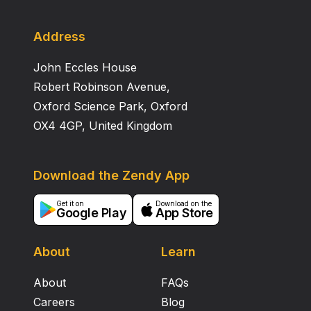
Barentsove karte Jadrana", Radovi Filozofskog
fakulteta u Zadru, RPZ, 34(21), 1995., 185-198.
Address
John Eccles House
Robert Robinson Avenue,
Oxford Science Park, Oxford
OX4 4GP, United Kingdom
Download the Zendy App
Get it on
Download on the
Google Play
App Store
About
Learn
About
FAQs
Careers
Blog