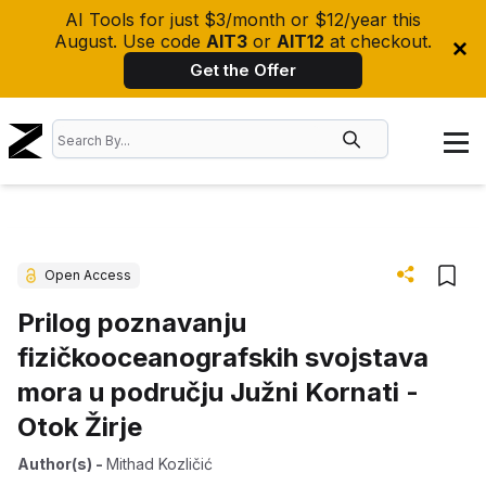
AI Tools for just $3/month or $12/year this
August. Use code
AIT3
or
AIT12
at checkout.
Get the Offer
Open Access
Prilog poznavanju
fizičkooceanografskih svojstava
mora u području Južni Kornati -
Otok Žirje
Author(s)
-
Mithad Kozličić