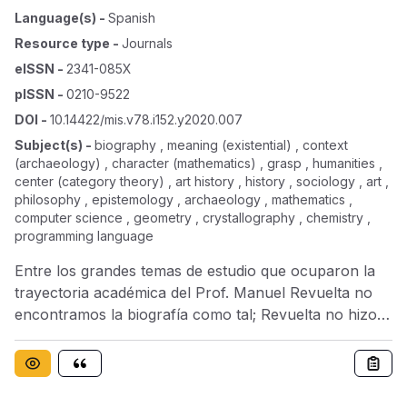
Language(s)
-
Spanish
Resource type
-
Journals
eISSN
-
2341-085X
pISSN
-
0210-9522
DOI
-
10.14422/mis.v78.i152.y2020.007
Subject(s)
-
biography , meaning (existential) , context
(archaeology) , character (mathematics) , grasp , humanities ,
center (category theory) , art history , history , sociology , art ,
philosophy , epistemology , archaeology , mathematics ,
computer science , geometry , crystallography , chemistry ,
programming language
Entre los grandes temas de estudio que ocuparon la
trayectoria académica del Prof. Manuel Revuelta no
encontramos la biografía como tal; Revuelta no hizo
de ningún personaje en particular el centro de su
investigación. No obstante, son numerosas las veces
que el historiador se detiene a presentar diversos
protagonistas (principalmente jesuitas) que han