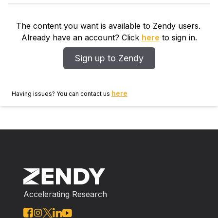
influido en el contexto histórico objeto de su atención
y análisis. Entendiendo biografía en un sentido amplio
The content you want is available to Zendy users.
(bio-grafía) este artículo se centra en el «Revuelta
Already have an account? Click
here
to sign in.
biógrafo» para conocer tanto a los personajes
biografiados como el modo peculiar de mirar y
Sign up to Zendy
analizar que Revuelta desarrolló a la hora de
presentar a sus «héroes callados».
here
Having issues? You can contact us
Accelerating Research