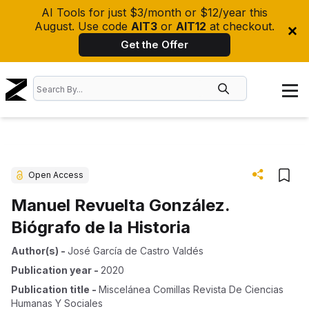
AI Tools for just $3/month or $12/year this
August. Use code
AIT3
or
AIT12
at checkout.
Get the Offer
Open Access
Manuel Revuelta González.
Biógrafo de la Historia
Author(s)
-
José García de Castro Valdés
Publication year
-
2020
Publication title
-
Miscelánea Comillas Revista De Ciencias
Humanas Y Sociales