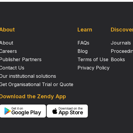
About
Learn
Discove
About
FAQs
Journals
Careers
Blog
Proceedi
Publisher Partners
Terms of Use
Books
Contact Us
Privacy Policy
Our institutional solutions
Get Organisational Trial or Quote
Download the Zendy App
Get it on
Download on the
Google Play
App Store