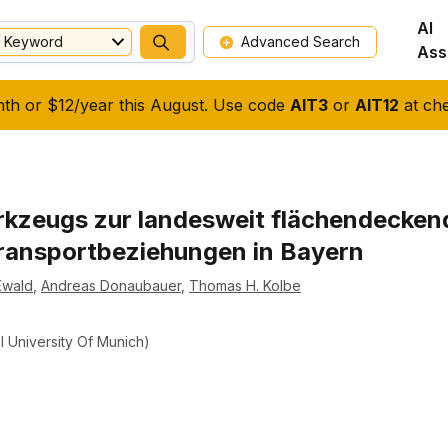
AI
Keyword
Advanced Search
Ass
nth or $12/year this August. Use code
AIT3
or
AIT12
at che
rkzeugs zur landesweit flächendecken
Transportbeziehungen in Bayern
Ewald
,
Andreas Donaubauer
,
Thomas H. Kolbe
 University Of Munich)