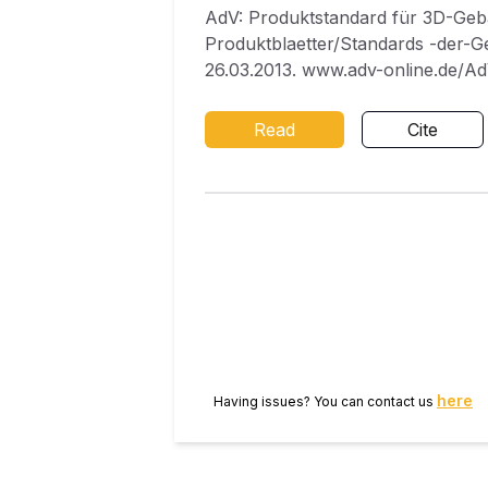
AdV: Produktstandard für 3D-Ge
Produktblaetter/Standards -der-G
26.03.2013. www.adv-online.de/Ad
Gebäudemodelle, Version 1.2. www
Aringer, K., Dorsch, J., Roschla
Read
Cite
Daten, ImageMatching und Kataste
6/2013, S. 405–414, 2013. Diding
amtlichen deutschen Vermessung
283–288, 2015. Coors, V., Wagner
288–295, 2015. Oestereich, M.: D
Vermessungswesen Nordrhein West
here
Having issues? You can contact us