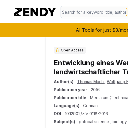
AI Tools for just $3/mo
Open Access
Entwicklung eines We
landwirtschaftlicher 
Author(s)
-
Thomas Machl
,
Wolfgang 
Publication year
-
2016
Publication title
-
Mediatum (technical
Language(s)
-
German
DOI
-
10.12902/zfv-0118-2016
Subject(s)
-
political science , biology