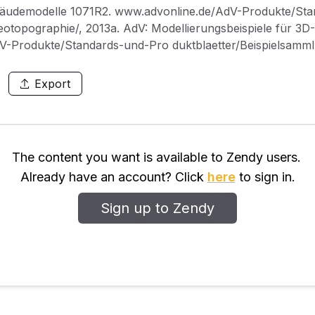
bäudemodelle 1071R2. www.advonline.de/AdV-Produkte/Sta
eotopographie/, 2013a. AdV: Modellierungsbeispiele für 3D
V-Produkte/Standards-und-Pro duktblaetter/Beispielsamml
.adv-online.de/ AdV-Produkte/Standards-und-Produktblaet
ub, R.: Erfassung und Fortführung von 3D-Gebäudemodellen 
Export
rinformationen. zfv – Zeitschrift für Geodäsie, Geoinfor
er, O.: Der Lenkungsausschuss Geobasis – Optimierung der
sund Geoinformationswesen. Flächenmanagement und Bod
, D.: CityGML Quality Interoperability Experiment des OGC
The content you want is available to Zendy users.
as 3D-Gebäudemodell im Level of Detail 2 des Landes NRW.
Already have an account? Click
here
to sign in.
falen (NÖV), Ausgabe 1/2014, S. 7–13, 2014.
Sign up to Zendy