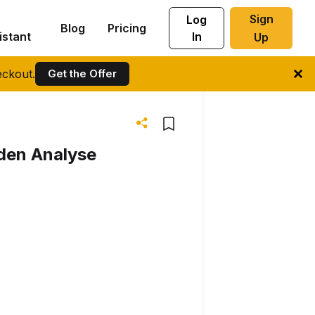
Sign
Log
Blog
Pricing
istant
In
Up
ckout.
Get the Offer
den Analyse