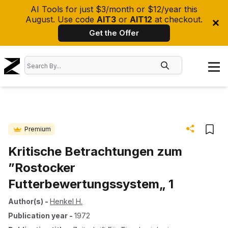
AI Tools for just $3/month or $12/year this
August. Use code
AIT3
or
AIT12
at checkout.
Get the Offer
Premium
Kritische Betrachtungen zum
”Rostocker
Futterbewertungssystem„ 1
Author(s)
-
Henkel H.
Publication year
-
1972