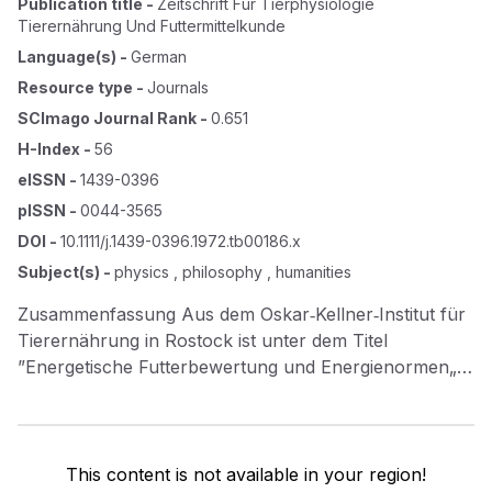
Publication title
-
Zeitschrift Für Tierphysiologie
Tierernährung Und Futtermittelkunde
Language(s)
-
German
Resource type
-
Journals
SCImago Journal Rank
-
0.651
H-Index
-
56
eISSN
-
1439-0396
pISSN
-
0044-3565
DOI
-
10.1111/j.1439-0396.1972.tb00186.x
Subject(s)
-
physics , philosophy , humanities
Zusammenfassung Aus dem Oskar‐Kellner‐Institut für
Tierernährung in Rostock ist unter dem Titel
”Energetische Futterbewertung und Energienormen„
eine Dokumentation der wissenschaftlichen
Grundlagen eines neuen energetischen
Futterbewertungssystems erschienen. Mit Hilfe von
”linearen multiplen Regressionsgleichungen durch den
This content is not available in your region!