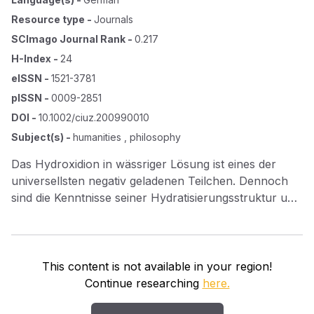
Resource type
-
Journals
SCImago Journal Rank
-
0.217
H-Index
-
24
eISSN
-
1521-3781
pISSN
-
0009-2851
DOI
-
10.1002/ciuz.200990010
Subject(s)
-
humanities , philosophy
Das Hydroxidion in wässriger Lösung ist eines der
universellsten negativ geladenen Teilchen. Dennoch
sind die Kenntnisse seiner Hydratisierungsstruktur und
seines Transports in wässriger Lösung noch
unvollständig. Jetzt wiesen Forscher zum ersten Mal
nach, dass hydratisierte Hydroxidionen auf umgebene
Wassermoleküle selbst Wasserstoffbrückenbindungen
This content is not available in your region!
ausbilden – als Wasserstoffdonor.
Continue researching
here.