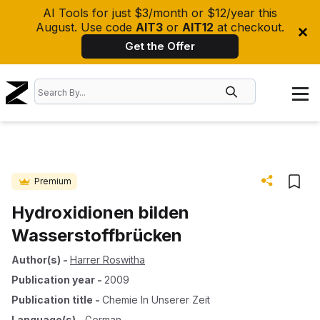
AI Tools for just $3/month or $12/year this
August. Use code
AIT3
or
AIT12
at checkout.
Get the Offer
Premium
Hydroxidionen bilden
Wasserstoffbrücken
Author(s)
-
Harrer Roswitha
Publication year
-
2009
Publication title
-
Chemie In Unserer Zeit
Language(s)
-
German