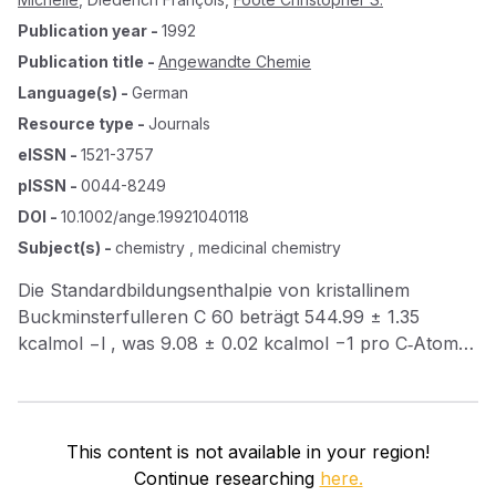
Publication year
-
1992
Publication title
-
Angewandte Chemie
Language(s)
-
German
Resource type
-
Journals
eISSN
-
1521-3757
pISSN
-
0044-8249
DOI
-
10.1002/ange.19921040118
Subject(s)
-
chemistry , medicinal chemistry
Die Standardbildungsenthalpie von kristallinem
Buckminsterfulleren C 60 beträgt 544.99 ± 1.35
kcalmol −l , was 9.08 ± 0.02 kcalmol −1 pro C‐Atom
entspricht. Dies folgt aus der kalorimetrischen
Bestimmung der Verbrennungswärme von
hochreinem Buckminsterfulleren; von den vielen
theoretisch vorausgesagten Bildungswärmen für C 60
This content is not available in your region!
stimmt die mit dem Kraftfeld MM3 erhaltene (δ H f o
Continue researching
here.