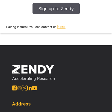
(g) = 570 kcalmol −1 ) am besten mit der
experimentellen überein.
Sign up to Zendy
here
Having issues? You can contact us
Accelerating Research
Address