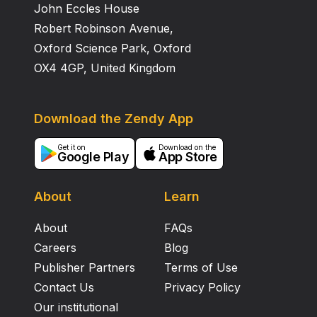
John Eccles House
Robert Robinson Avenue,
Oxford Science Park, Oxford
OX4 4GP, United Kingdom
Download the Zendy App
Get it on
Download on the
Google Play
App Store
About
Learn
About
FAQs
Careers
Blog
Publisher Partners
Terms of Use
Contact Us
Privacy Policy
Our institutional