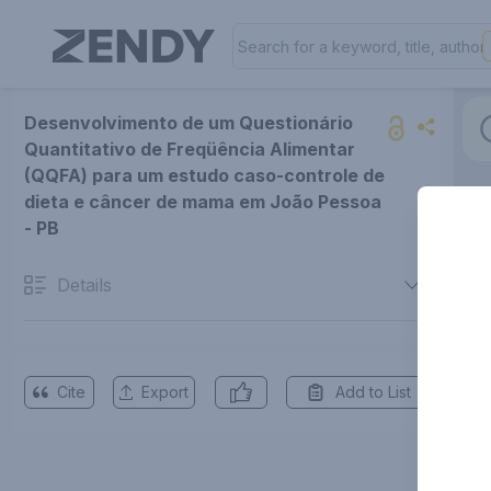
Desenvolvimento de um Questionário
Quantitativo de Freqüência Alimentar
(QQFA) para um estudo caso-controle de
dieta e câncer de mama em João Pessoa
- PB
Details
Cite
Export
Add to List